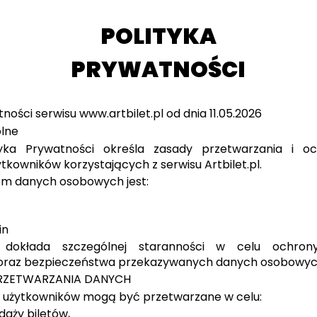
POLITYKA
PRYWATNOŚCI
tności serwisu
www.artbilet.pl
od dnia 11.05.2026
ólne
ityka Prywatności określa zasady przetwarzania i 
kowników korzystających z serwisu Artbilet.pl.
em danych osobowych jest:
2
in
r dokłada szczególnej staranności w celu ochron
oraz bezpieczeństwa przekazywanych danych osobowyc
 PRZETWARZANIA DANYCH
użytkowników mogą być przetwarzane w celu:
edaży biletów,