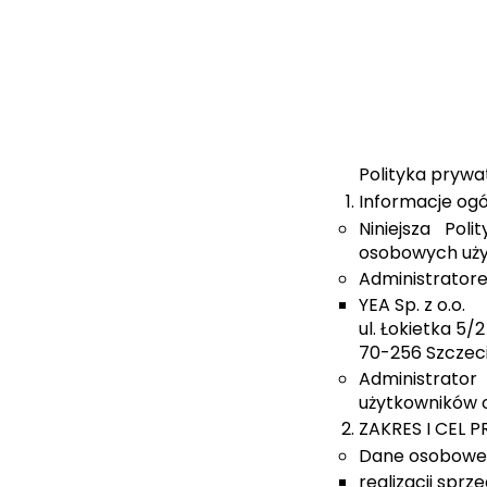
Polityka prywa
Informacje og
Niniejsza Pol
osobowych użyt
Administrator
YEA Sp. z o.o.
ul. Łokietka 5/
70-256 Szczec
Administrato
użytkowników 
ZAKRES I CEL
Dane osobowe 
realizacji sprz