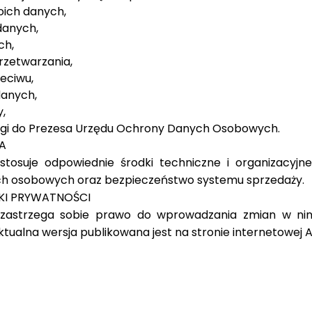
oich danych,
danych,
ch,
rzetwarzania,
zeciwu,
danych,
y,
argi do Prezesa Urzędu Ochrony Danych Osobowych.
A
 stosuje odpowiednie środki techniczne i organizacyjn
h osobowych oraz bezpieczeństwo systemu sprzedaży.​
YKI PRYWATNOŚCI
 zastrzega sobie prawo do wprowadzania zmian w ninie
ualna wersja publikowana jest na stronie internetowej Artbile