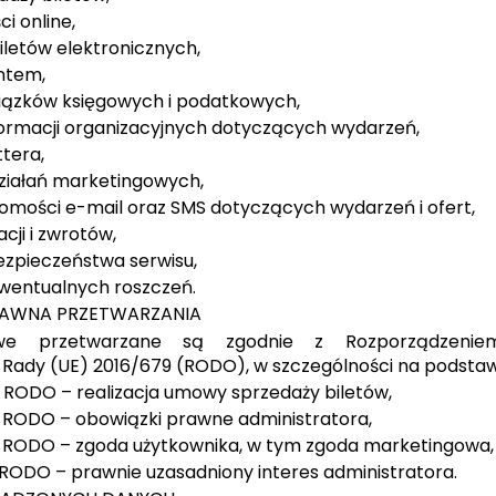
ci online,
iletów elektronicznych,
entem,
wiązków księgowych i podatkowych,
formacji organizacyjnych dotyczących wydarzeń,
ttera,
ziałań marketingowych,
omości e-mail oraz SMS dotyczących wydarzeń i ofert,
cji i zwrotów,
ezpieczeństwa serwisu,
wentualnych roszczeń.
AWNA PRZETWARZANIA
e przetwarzane są zgodnie z Rozporządzenie
i Rady (UE) 2016/679 (RODO), w szczególności na podstaw
it. b RODO – realizacja umowy sprzedaży biletów,
it. c RODO – obowiązki prawne administratora,
it. a RODO – zgoda użytkownika, w tym zgoda marketingowa,
it. f RODO – prawnie uzasadniony interes administratora.