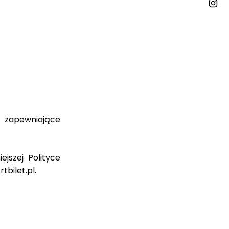
e zapewniające
jszej Polityce
t.pl.​​​​​