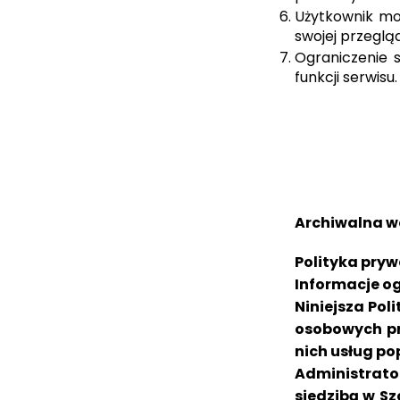
Użytkownik mo
swojej przegląd
Ograniczenie 
funkcji serwisu.
Archiwalna we
Polityka pryw
Informacje o
Niniejsza Pol
osobowych pr
nich usług po
Administrator
siedzibą w Sz