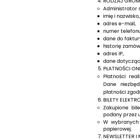
RODZAJ GROM
Administrator 
imię i nazwisko,
adres e-mail,
numer telefonu
dane do faktur
historię zamów
adres IP,
dane dotyczące
PŁATNOŚCI ON
Płatności rea
Dane niezbęd
płatności zgodn
BILETY ELEKTR
Zakupione bil
podany przez 
W wybranych 
papierowej.
NEWSLETTER I