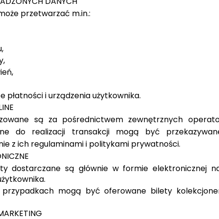
ADZONYCH DANYCH
może przetwarzać m.in.:
,
y,
ień,
 płatności i urządzenia użytkownika.
LINE
lizowane są za pośrednictwem zewnętrznych operato
ne do realizacji transakcji mogą być przekazywa
ie z ich regulaminami i politykami prywatności.​
ONICZNE
ety dostarczane są głównie w formie elektronicznej n
użytkownika.
przypadkach mogą być oferowane bilety kolekcjoner
 MARKETING