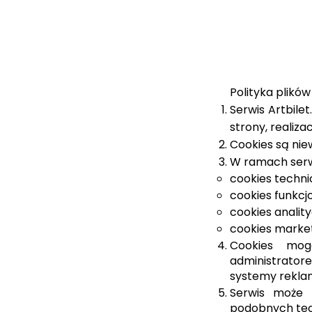
Polityka plików
Serwis Artbilet
strony, realiz
Cookies są nie
W ramach serw
cookies techni
cookies funkcj
cookies analit
cookies marke
Cookies mog
administrator
systemy rekla
Serwis może k
podobnych tech