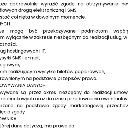
oże dobrowolnie wyrazić zgodę na otrzymywanie new
dlowych drogą elektroniczną i SMS.
stać cofnięta w dowolnym momencie.
NYCH
we mogą być przekazywane podmiotom współp
m wyłącznie w zakresie niezbędnym do realizacji usług, w
atności,
g hostingowych i IT,
yłki SMS i e-mail,
ięgowym,
kim realizującym wysyłkę biletów papierowych,
awnionym na podstawie przepisów prawa.
HOWYWANIA DANYCH
wywane są przez okres niezbędny do realizacji umow
 rachunkowych oraz do czasu przedawnienia ewentualny
rzane na podstawie zgody marketingowej przech
ęcia zgody.
OWNIKA
tórej dane dotyczą, ma prawo do: