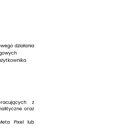
łowego działania
ingowych
użytkownika
racujących z
alityczne oraz
Meta Pixel lub