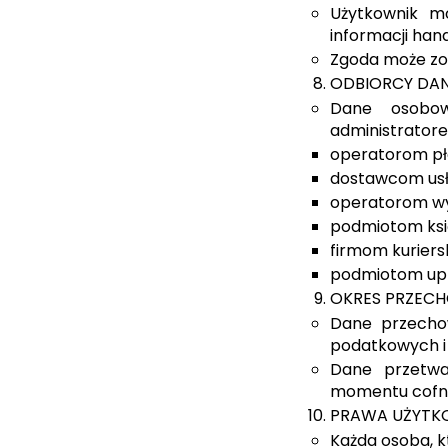
Użytkownik m
informacji han
Zgoda może zo
ODBIORCY DA
Dane osobo
administratore
operatorom pł
dostawcom usłu
operatorom wys
podmiotom ks
firmom kuriers
podmiotom upr
OKRES PRZEC
Dane przecho
podatkowych i
Dane przetwa
momentu cofni
PRAWA UŻYTK
Każda osoba, k