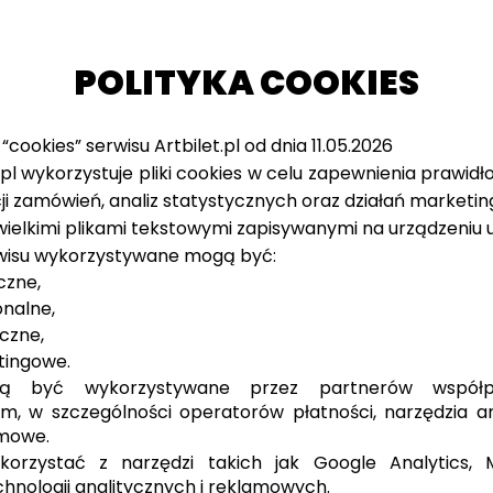
POLITYKA COOKIES
 “cookies” serwisu Artbilet.pl od dnia 11.05.2026
.pl wykorzystuje pliki cookies w celu zapewnienia prawid
acji zamówień, analiz statystycznych oraz działań market
wielkimi plikami tekstowymi zapisywanymi na urządzeniu 
isu wykorzystywane mogą być:
czne,
onalne,
yczne,
tingowe.
ą być wykorzystywane przez partnerów współp
em, w szczególności operatorów płatności, narzędzia an
mowe.
orzystać z narzędzi takich jak Google Analytics, 
nologii analitycznych i reklamowych.