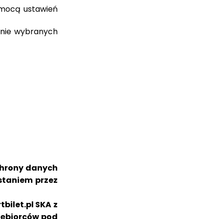
omocą ustawień
anie wybranych
ochrony danych
staniem przez
bilet.pl SKA z
siębiorców pod